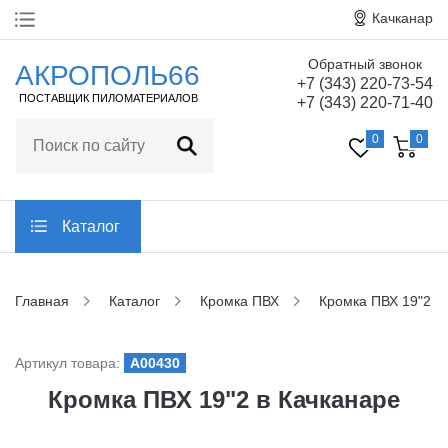
Качканар
Обратный звонок
Главная
АКРОПОЛЬ66
+7 (343) 220-73-54
ПОСТАВЩИК ПИЛОМАТЕРИАЛОВ
+7 (343) 220-71-40
О компании
0
0
Технические
характеристики
Статьи
Каталог
Отзывы
Главная
Каталог
Кромка ПВХ
Кромка ПВХ 19"2
Контакты
Артикул товара:
A00430
Заказать обратный звонок
Кромка ПВХ 19"2 в Качканаре